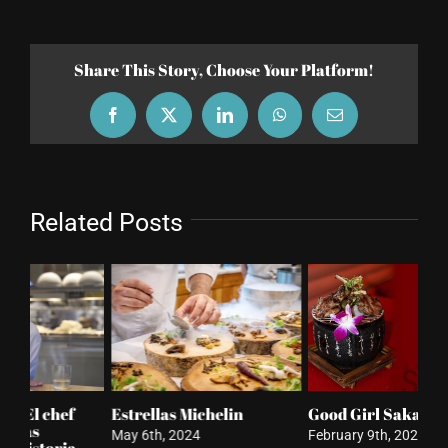
Share This Story, Choose Your Platform!
Facebook
X
LinkedIn
WhatsApp
Email
Related Posts
Good Girl Sakaya
Una infusión de
Fe
hospitalidad
ne
February 9th, 2024