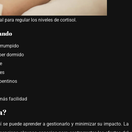
 para regular los niveles de cortisol.
nando
terrumpido
ber dormido
e
nes
epentinos
más facilidad
a?
sí se puede aprender a gestionarlo y minimizar su impacto. La