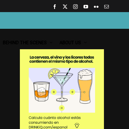
Facebook
X
Instagram
YouTube
Flickr
Email
BEHIND THE SCENES
ABOUT US