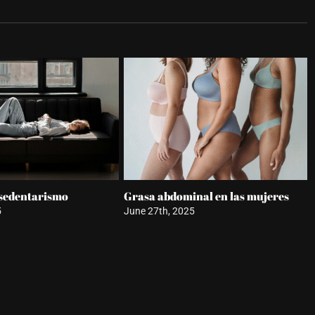
ar redefine
Revolución médica en ictus
s
March 25th, 2026
026