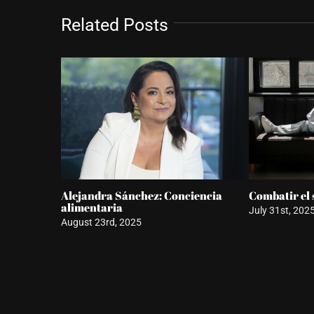
Related Posts
mujeres
Este es el entrenamiento de
Lujo bienest
Jennifer Aniston
experiencia
June 19th, 2025
March 26th, 2