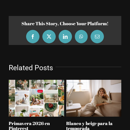
Share This Story, Choose Your Platform!
Facebook
X
LinkedIn
WhatsApp
Email
Related Posts
Primavera 2026 en
Blanco y beige para la
No
Pinterest
temporada
Hal