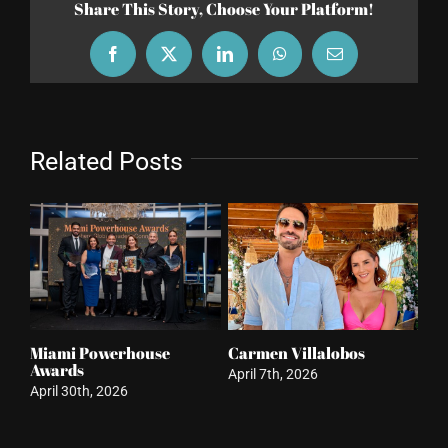
Share This Story, Choose Your Platform!
Facebook
X
LinkedIn
WhatsApp
Email
Related Posts
Lujo bienestar redefine
Retorno de Céline
P
experiencias
P
March 21st, 2026
March 26th, 2026
M