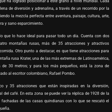
 que ha logrado posicionar a este grano a nivel mundial. Cada
lena de diversión y adrenalina, a través de un recorrido por la
iendo la mezcla perfecta entre aventura, paisaje, cultura, arte,
tura y sano esparcimiento.
 lo que lo hace ideal para pasar todo un día. Cuenta con dos
cuatro montañas rusas, más de 35 atracciones y atractivos
comida. Otro punto a destacar, es que tiene atracciones para
ntaña rusa Krater, una de las más extremas de Latinoamérica,
 de 30 metros; y para los más pequeños, está la zona de
cado al escritor colombiano, Rafael Pombo.
co y 35 atracciones que están inspiradas en la diversión,
al del café. En esta zona se puede ver la réplica de 1928 de la
as fachadas de las casas quindianas con lo que se rescató el
queña.