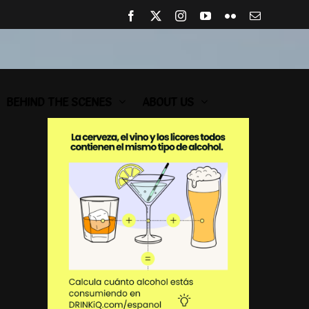
Facebook
X
Instagram
YouTube
Flickr
Email
BEHIND THE SCENES
ABOUT US