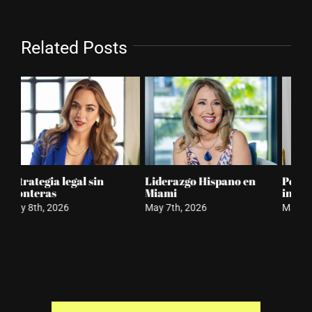
Related Posts
Poder femenino
Doral evolución con
Mi
inmobiliario Miami
identidad
Aw
May 6th, 2026
May 5th, 2026
Apr