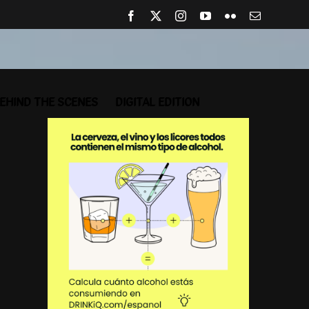
Facebook
X
Instagram
YouTube
Flickr
Email
EHIND THE SCENES
DIGITAL EDITION