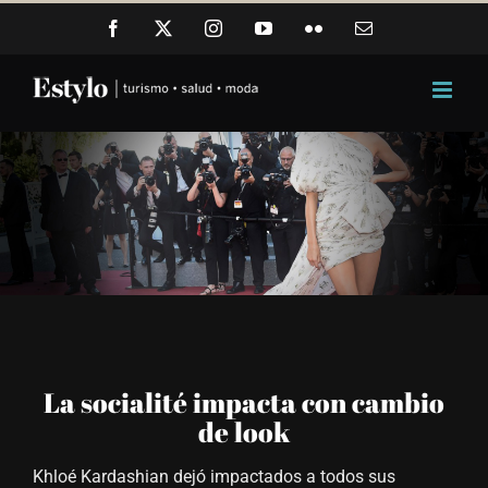
Skip
Facebook
X
Instagram
YouTube
Flickr
Email
to
content
View
La socialité impacta con cambio
Larger
de look
Image
Khloé Kardashian dejó impactados a todos sus