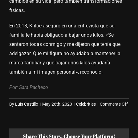
cambios en su vida, pero también transformaciones
físicas.
En 2018, Khloé aseguró en una entrevista que su
familia le había obligado a bajar unos kilos. «Se
sentaron todas conmigo y me dijeron que tenía que
adelgazar. Que mi figura no ayudaba a mantener la
marca familiar y que bajar unos kilos ayudaría
también a mi imagen personal», reconoció.
Por: Sara Pacheco
on
By
Luis Castillo
|
May 26th, 2020
|
Celebrities
|
Comments Off
La
nuev
Khlo
Share This Story, Choose Your Platform!
Kard