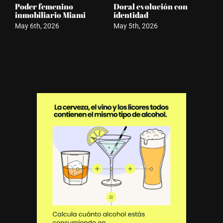
Poder femenino
Doral evolución con
Ca
inmobiliario Miami
identidad
Apr
May 6th, 2026
May 5th, 2026