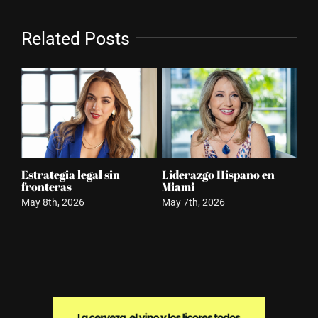
Related Posts
Poder femenino
Doral evolución con
Mi
inmobiliario Miami
identidad
Aw
May 6th, 2026
May 5th, 2026
Apr