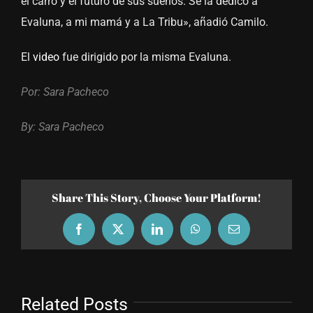
el carro y el futuro de sus sueños. Se la dedico a
Evaluna, a mi mamá y a La Tribu», añadió Camilo.
El
video
fue dirigido por la misma Evaluna.
Por: Sara Pacheco
By: Sara Pacheco
Share This Story, Choose Your Platform!
Facebook
X
LinkedIn
WhatsApp
Email
Related Posts