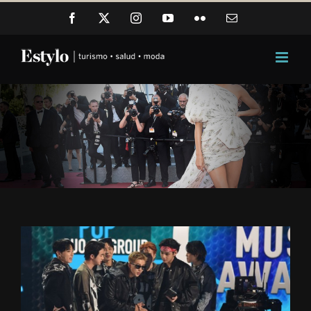
Skip
Facebook
X
Instagram
YouTube
Flickr
Email
to
content
View
Larger
Image