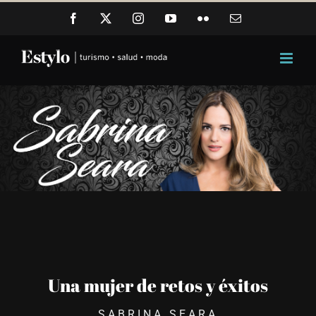
Skip
Facebook
X
Instagram
YouTube
Flickr
Email
to
content
Una mujer de retos y éxitos
SABRINA SEARA